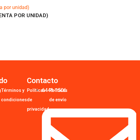
ENTA POR UNIDAD)
do
Contacto
6448-1506
g
Términos y
Políticas
Políticas
condiciones
de
de envío
privacidad