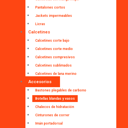
Pantalones cortos
Jackets impermeables
Licras
Calcetines
Calcetines corte bajo
Calcetines corte medio
Calcetines compresivos
Calcetines sublimados
Calcetines de lana merino
Accesorios
Bastones plegables de carbono
Botellas blandas y vasos
Chalecos de hidratación
Cinturones de correr
Imán portadorsal