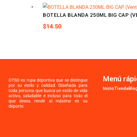
BOTELLA BLANDA 250ML BIG CAP (V
$
14.50
Menú rápi
OTSO es ropa deportiva que se distingue
por su estilo y calidad. Diseñada para
Inicio
Tienda
Blo
toda persona que busca un estilo de vida
activo, saludable e incluso para todo el
que desea rendir al máximo en su
deporte.