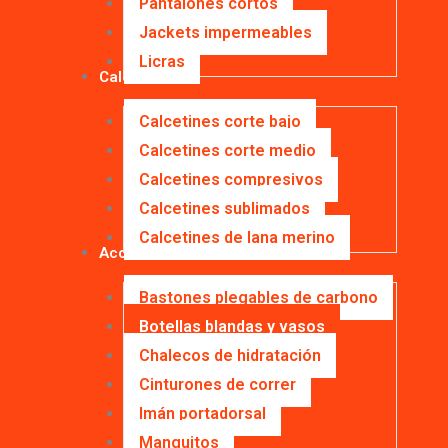
Pantalones cortos
Jackets impermeables
Licras
Calcetines
Calcetines corte bajo
Calcetines corte medio
Calcetines compresivos
Calcetines sublimados
Calcetines de lana merino
Accesorios
Bastones plegables de carbono
Botellas blandas y vasos
Chalecos de hidratación
Cinturones de correr
Imán portadorsal
Manguitos