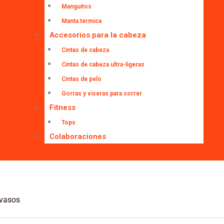
Manguitos
Manta térmica
Accesorios para la cabeza
Cintas de cabeza
Cintas de cabeza ultra-ligeras
Cintas de pelo
Gorras y viseras para correr
Fitness
Tops
Colaboraciones
 vasos