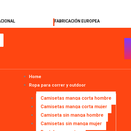
ACIONAL
FABRICACIÓN EUROPEA
Home
Ropa para correr y outdoor
Camisetas manga corta hombre
Camisetas manga corta mujer
Camiseta sin manga hombre
Camisetas sin manga mujer