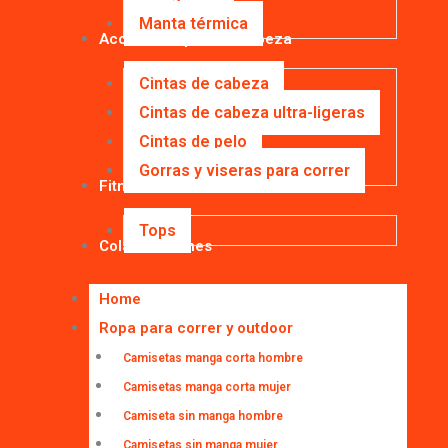
Manta térmica
Accesorios para la cabeza
Cintas de cabeza
Cintas de cabeza ultra-ligeras
Cintas de pelo
Gorras y viseras para correr
Fitness
Tops
Colaboraciones
Home
Ropa para correr y outdoor
Camisetas manga corta hombre
Camisetas manga corta mujer
Camiseta sin manga hombre
Camisetas sin manga mujer