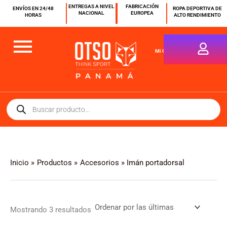
Sorted
Ir
ENTREGAS A NIVEL
FABRICACIÓN
ENVÍOS EN 24/48
by
ROPA DEPORTIVA DE
NACIONAL
EUROPEA
HORAS
ALTO RENDIMIENTO
latest
al
contenido
Mi Cuenta
Búsqueda
de
productos
Inicio
Productos
Accesorios
Imán portadorsal
Mostrando 3 resultados