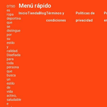
Menú rápido
OTSO
es
Inicio
Tienda
Blog
Términos y
Políticas de
P
ropa
deportiva
condiciones
privacidad
e
que
se
distingue
por
su
estilo
y
calidad.
Diseñada
para
toda
persona
que
busca
un
estilo
de
vida
activo,
saludable
e