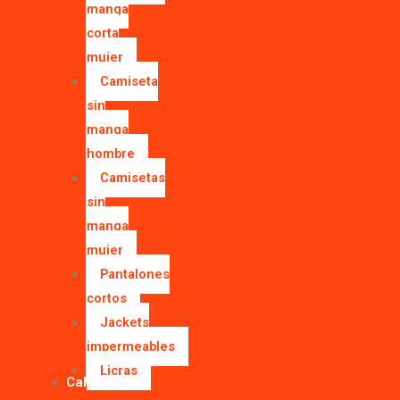
manga
corta
mujer
Camiseta
sin
manga
hombre
Camisetas
sin
manga
mujer
Pantalones
cortos
Jackets
impermeables
Licras
Calcetines