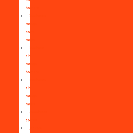
corta
hombre
Camisetas
manga
corta
mujer
Camiseta
sin
manga
hombre
Camisetas
sin
manga
mujer
Pantalones
cortos
Jackets