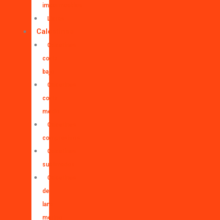
impermeables
Licras
Calcetines
Calcetines
corte
bajo
Calcetines
corte
medio
Calcetines
compresivos
Calcetines
sublimados
Calcetines
de
lana
merino