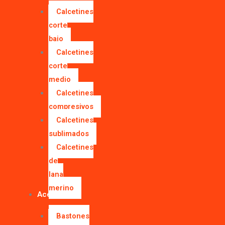
Calcetines
corte
bajo
Calcetines
corte
medio
Calcetines
compresivos
Calcetines
sublimados
Calcetines
de
lana
merino
Accesorios
Bastones