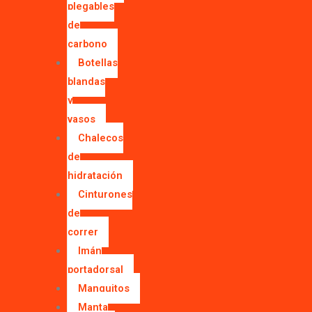
plegables
de
carbono
Botellas
blandas
y
vasos
Chalecos
de
hidratación
Cinturones
de
correr
Imán
portadorsal
Manguitos
Manta