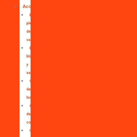
Accesorios
Bastones
plegables
de
carbono
Botellas
blandas
y
vasos
Chalecos
de
hidratación
Cinturones
de
correr
Imán