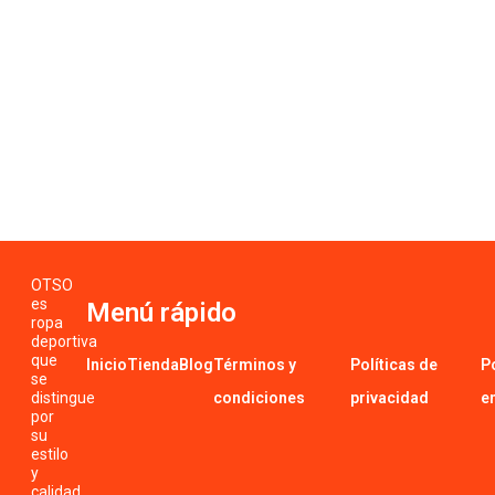
OTSO
es
Menú rápido
ropa
deportiva
que
Inicio
Tienda
Blog
Términos y
Políticas de
P
se
distingue
condiciones
privacidad
e
por
su
estilo
y
calidad.