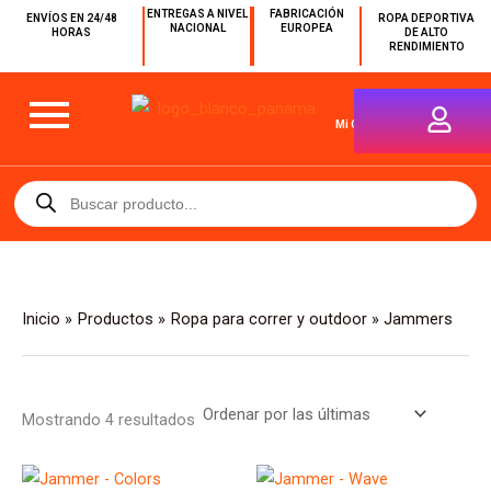
Sorted
Ir
ENTREGAS A NIVEL
FABRICACIÓN
ENVÍOS EN 24/48
by
ROPA DEPORTIVA
NACIONAL
EUROPEA
HORAS
DE ALTO
latest
al
RENDIMIENTO
contenido
Mi Cuenta
Búsqueda
de
productos
Inicio
Productos
Ropa para correr y outdoor
Jammers
Mostrando 4 resultados