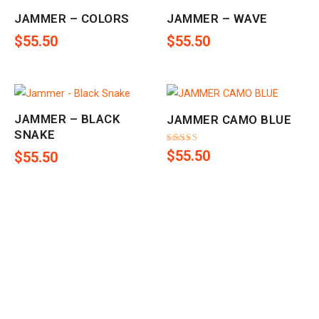
JAMMER – COLORS
JAMMER – WAVE
$
55.50
$
55.50
JAMMER – BLACK
JAMMER CAMO BLUE
SNAKE
Valorado
$
55.50
$
55.50
en
5.00
de 5