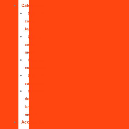
Calcetines
Calcetines
corte
bajo
Calcetines
corte
medio
Calcetines
compresivos
Calcetines
sublimados
Calcetines
de
lana
merino
Accesorios