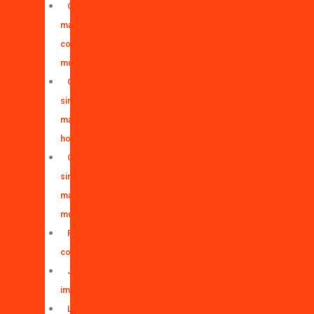
Camisetas
manga
corta
mujer
Camiseta
sin
manga
hombre
Camisetas
sin
manga
mujer
Pantalones
cortos
Jackets
impermeables
Licras