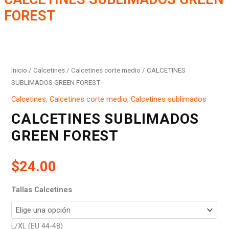
FOREST
CALCETINES
SUBLIMADOS
GREEN
Inicio
/
Calcetines
/
Calcetines corte medio
/ CALCETINES
FOREST
SUBLIMADOS GREEN FOREST
cantidad
Calcetines
,
Calcetines corte medio
,
Calcetines sublimados
CALCETINES SUBLIMADOS
GREEN FOREST
$
24.00
Tallas Calcetines
L/XL (EU 44-48)