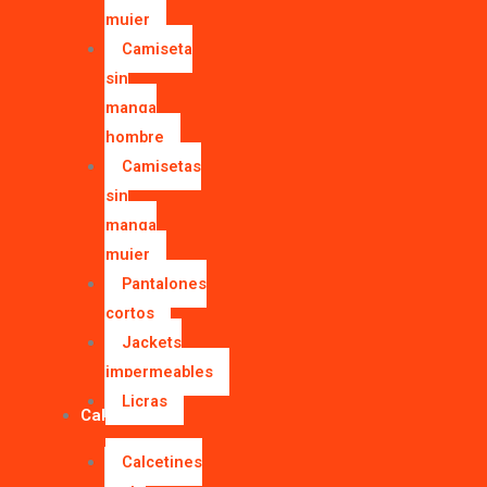
mujer
Camiseta
sin
manga
hombre
Camisetas
sin
manga
mujer
Pantalones
cortos
Jackets
impermeables
Licras
Calcetines
Calcetines