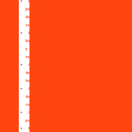
Bastones
plegables
de
carbono
Botellas
blandas
y
vasos
Chalecos
de
hidratación
Cinturones
de
correr
Imán
portadorsal
Manguitos