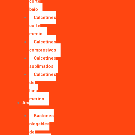
corte
bajo
Calcetines
corte
medio
Calcetines
compresivos
Calcetines
sublimados
Calcetines
de
lana
merino
Accesorios
Bastones
plegables
de