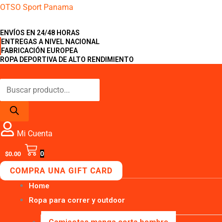
Ir
Búsqueda
Búsqueda
Calcetines
OTSO Sport Panama
al
de
de
Sublimados
ENVÍOS EN 24/48 HORAS
contenido
productos
productos
-
ENTREGAS A NIVEL NACIONAL
Psychedelic
FABRICACIÓN EUROPEA
ROPA DEPORTIVA DE ALTO RENDIMIENTO
cantidad
Mi Cuenta
0
$
0.00
COMPRA UNA GIFT CARD
Home
Ropa para correr y outdoor