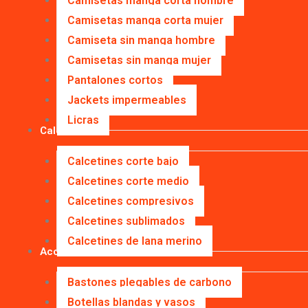
Camisetas manga corta hombre
Camisetas manga corta mujer
Camiseta sin manga hombre
Camisetas sin manga mujer
Pantalones cortos
Jackets impermeables
Licras
Calcetines
Calcetines corte bajo
Calcetines corte medio
Calcetines compresivos
Calcetines sublimados
Calcetines de lana merino
Accesorios
Bastones plegables de carbono
Botellas blandas y vasos