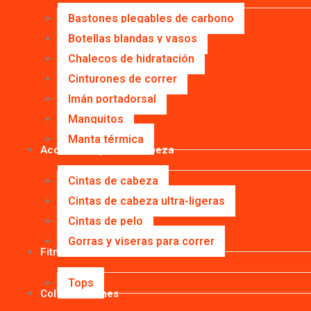
Bastones plegables de carbono
Botellas blandas y vasos
Chalecos de hidratación
Cinturones de correr
Imán portadorsal
Manguitos
Manta térmica
Accesorios para la cabeza
Cintas de cabeza
Cintas de cabeza ultra-ligeras
Cintas de pelo
Gorras y viseras para correr
Fitness
Tops
Colaboraciones