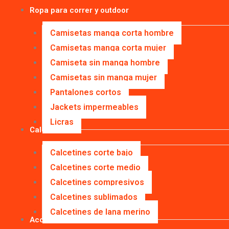
Ropa para correr y outdoor
Camisetas manga corta hombre
Camisetas manga corta mujer
Camiseta sin manga hombre
Camisetas sin manga mujer
Pantalones cortos
Jackets impermeables
Licras
Calcetines
Calcetines corte bajo
Calcetines corte medio
Calcetines compresivos
Calcetines sublimados
Calcetines de lana merino
Accesorios