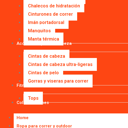
Chalecos de hidratación
Cinturones de correr
Imán portadorsal
Manguitos
Manta térmica
Accesorios para la cabeza
Cintas de cabeza
Cintas de cabeza ultra-ligeras
Cintas de pelo
Gorras y viseras para correr
Fitness
Tops
Colaboraciones
Home
Ropa para correr y outdoor