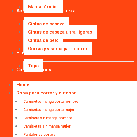
Manta térmica
Accesorios para la cabeza
Cintas de cabeza
Cintas de cabeza ultra-ligeras
Cintas de pelo
Gorras y viseras para correr
Fitness
Tops
Colaboraciones
Home
Ropa para correr y outdoor
Camisetas manga corta hombre
Camisetas manga corta mujer
Camiseta sin manga hombre
Camisetas sin manga mujer
Pantalones cortos