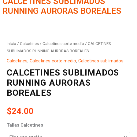
CALCETINES SUBLIMADOS
RUNNING AURORAS BOREALES
CALCETINES
SUBLIMADOS
RUNNING
Inicio
/
Calcetines
/
Calcetines corte medio
/ CALCETINES
AURORAS
SUBLIMADOS RUNNING AURORAS BOREALES
BOREALES
Calcetines
,
Calcetines corte medio
,
Calcetines sublimados
cantidad
CALCETINES SUBLIMADOS
RUNNING AURORAS
BOREALES
$
24.00
Tallas Calcetines