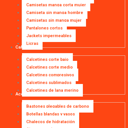
Camisetas manga corta mujer
Camiseta sin manga hombre
Camisetas sin manga mujer
Pantalones cortos
Jackets impermeables
Licras
Calcetines
Calcetines corte bajo
Calcetines corte medio
Calcetines compresivos
Calcetines sublimados
Calcetines de lana merino
Accesorios
Bastones plegables de carbono
Botellas blandas y vasos
Chalecos de hidratación