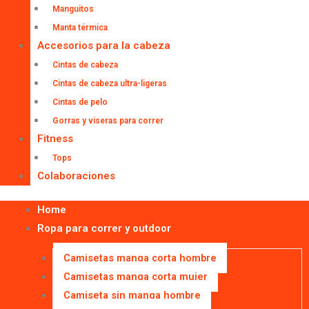
Manguitos
Manta térmica
Accesorios para la cabeza
Cintas de cabeza
Cintas de cabeza ultra-ligeras
Cintas de pelo
Gorras y viseras para correr
Fitness
Tops
Colaboraciones
Home
Ropa para correr y outdoor
Camisetas manga corta hombre
Camisetas manga corta mujer
Camiseta sin manga hombre