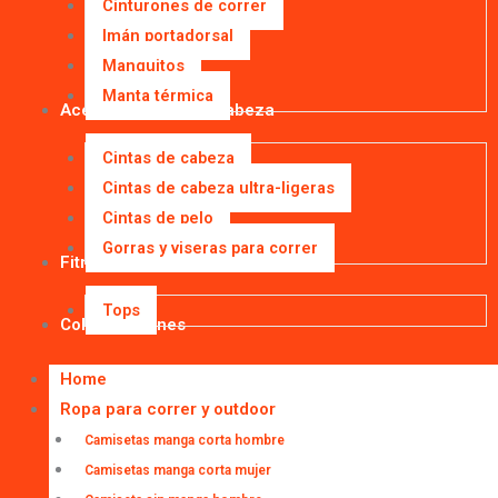
Cinturones de correr
Imán portadorsal
Manguitos
Manta térmica
Accesorios para la cabeza
Cintas de cabeza
Cintas de cabeza ultra-ligeras
Cintas de pelo
Gorras y viseras para correr
Fitness
Tops
Colaboraciones
Home
Ropa para correr y outdoor
Camisetas manga corta hombre
Camisetas manga corta mujer