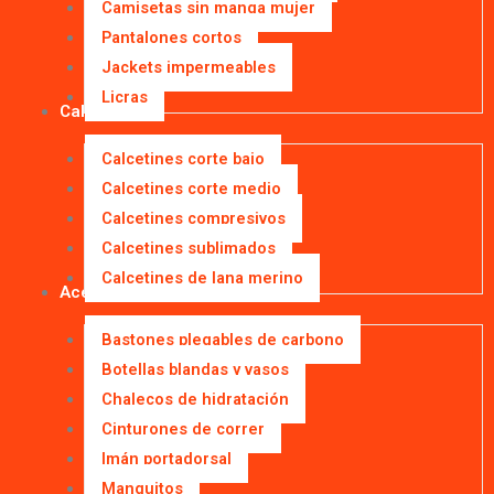
Camisetas sin manga mujer
Pantalones cortos
Jackets impermeables
Licras
Calcetines
Calcetines corte bajo
Calcetines corte medio
Calcetines compresivos
Calcetines sublimados
Calcetines de lana merino
Accesorios
Bastones plegables de carbono
Botellas blandas y vasos
Chalecos de hidratación
Cinturones de correr
Imán portadorsal
Manguitos