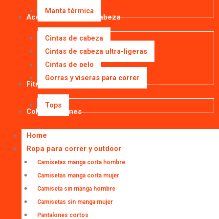
Manta térmica
Accesorios para la cabeza
Cintas de cabeza
Cintas de cabeza ultra-ligeras
Cintas de pelo
Gorras y viseras para correr
Fitness
Tops
Colaboraciones
Home
Ropa para correr y outdoor
Camisetas manga corta hombre
Camisetas manga corta mujer
Camiseta sin manga hombre
Camisetas sin manga mujer
Pantalones cortos