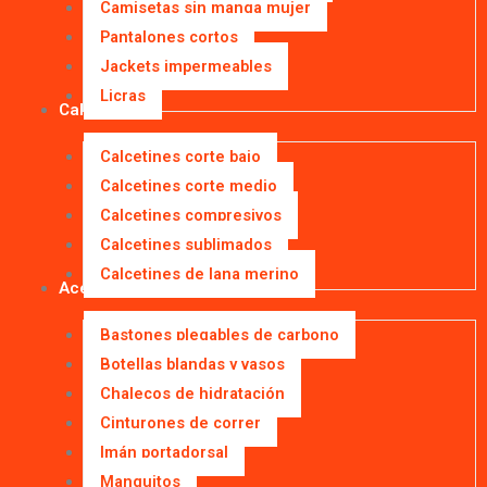
Camisetas sin manga mujer
Pantalones cortos
Jackets impermeables
Licras
Calcetines
Calcetines corte bajo
Calcetines corte medio
Calcetines compresivos
Calcetines sublimados
Calcetines de lana merino
Accesorios
Bastones plegables de carbono
Botellas blandas y vasos
Chalecos de hidratación
Cinturones de correr
Imán portadorsal
Manguitos