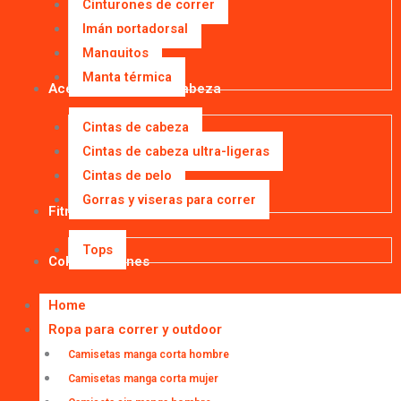
Cinturones de correr
Imán portadorsal
Manguitos
Manta térmica
Accesorios para la cabeza
Cintas de cabeza
Cintas de cabeza ultra-ligeras
Cintas de pelo
Gorras y viseras para correr
Fitness
Tops
Colaboraciones
Home
Ropa para correr y outdoor
Camisetas manga corta hombre
Camisetas manga corta mujer