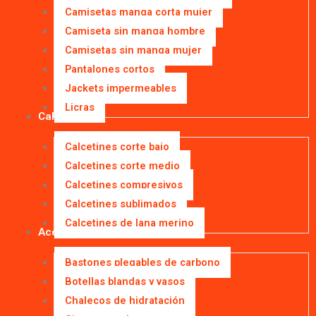
Camisetas manga corta mujer
Camiseta sin manga hombre
Camisetas sin manga mujer
Pantalones cortos
Jackets impermeables
Licras
Calcetines
Calcetines corte bajo
Calcetines corte medio
Calcetines compresivos
Calcetines sublimados
Calcetines de lana merino
Accesorios
Bastones plegables de carbono
Botellas blandas y vasos
Chalecos de hidratación