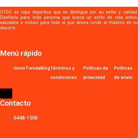
OTSO es ropa deportiva que se distingue por su estilo y calidad.
Diseñada para toda persona que busca un estilo de vida activo,
saludable e incluso para todo el que desea rendir al máximo en su
deporte.
Menú rápido
Inicio
Tienda
Blog
Términos y
Políticas de
Políticas
condiciones
privacidad
de envío
HAMBURGER
TOGGLE
MENU
Contacto
6448-1506