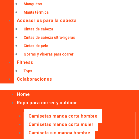
Manguitos
Manta térmica
Accesorios para la cabeza
Cintas de cabeza
Cintas de cabeza ultra-ligeras
Cintas de pelo
Gorras y viseras para correr
Fitness
Tops
Colaboraciones
Home
Ropa para correr y outdoor
Camisetas manga corta hombre
Camisetas manga corta mujer
Camiseta sin manga hombre