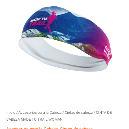
CABEZA
MADE
TO
TRAIL
WOMAN
cantidad
Inicio
/
Accesorios para la Cabeza
/
Cintas de cabeza
/ CINTA DE
CABEZA MADE TO TRAIL WOMAN
Accesorios para la Cabeza
,
Cintas de cabeza