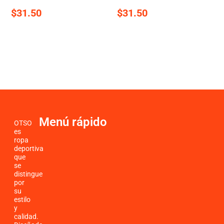
$
31.50
$
31.50
Menú rápido
OTSO
es
ropa
deportiva
que
se
distingue
por
su
estilo
y
calidad.