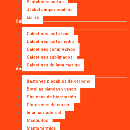
Pantalones cortos
Jackets impermeables
Licras
Calcetines
Calcetines corte bajo
Calcetines corte medio
Calcetines compresivos
Calcetines sublimados
Calcetines de lana merino
Accesorios
Bastones plegables de carbono
Botellas blandas y vasos
Chalecos de hidratación
Cinturones de correr
Imán portadorsal
Manguitos
Manta térmica