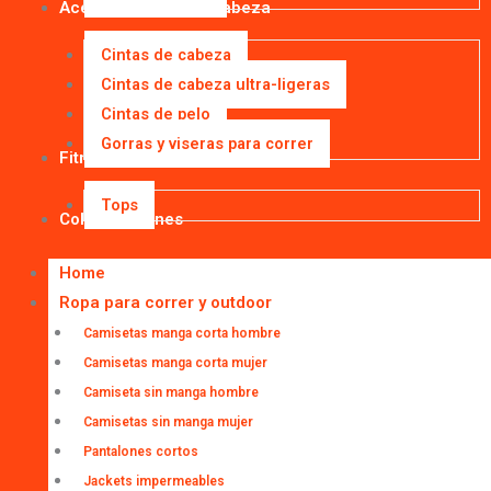
Accesorios para la cabeza
Cintas de cabeza
Cintas de cabeza ultra-ligeras
Cintas de pelo
Gorras y viseras para correr
Fitness
Tops
Colaboraciones
Home
Ropa para correr y outdoor
Camisetas manga corta hombre
Camisetas manga corta mujer
Camiseta sin manga hombre
Camisetas sin manga mujer
Pantalones cortos
Jackets impermeables