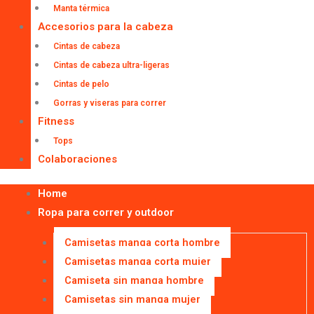
Manta térmica
Accesorios para la cabeza
Cintas de cabeza
Cintas de cabeza ultra-ligeras
Cintas de pelo
Gorras y viseras para correr
Fitness
Tops
Colaboraciones
Home
Ropa para correr y outdoor
Camisetas manga corta hombre
Camisetas manga corta mujer
Camiseta sin manga hombre
Camisetas sin manga mujer