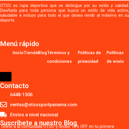
OTSO es ropa deportiva que se distingue por su estilo y calidad.
Diseñada para toda persona que busca un estilo de vida activo,
saludable e incluso para todo el que desea rendir al máximo en su
deporte.
Menú rápido
Inicio
Tienda
Blog
Términos y
Políticas de
Políticas
condiciones
privacidad
de envío
HAMBURGER
TOGGLE
MENU
Contacto
6448-1506
ventas@otsosportpanama.com
Envíos a nivel nacional
Suscribete a nuestro Blog
Únete a la comunidad OTSO y recibe 10% OFF en tu primera