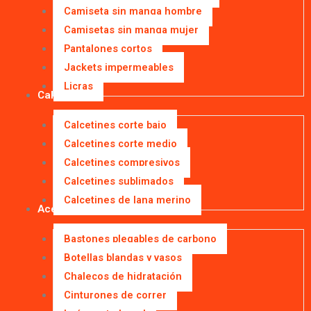
Camiseta sin manga hombre
Camisetas sin manga mujer
Pantalones cortos
Jackets impermeables
Licras
Calcetines
Calcetines corte bajo
Calcetines corte medio
Calcetines compresivos
Calcetines sublimados
Calcetines de lana merino
Accesorios
Bastones plegables de carbono
Botellas blandas y vasos
Chalecos de hidratación
Cinturones de correr