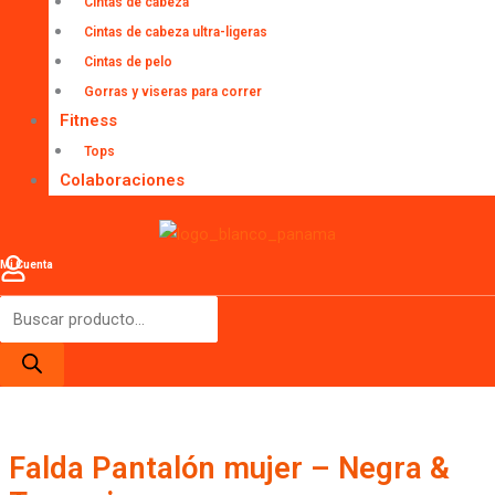
Cintas de cabeza
Cintas de cabeza ultra-ligeras
Cintas de pelo
Gorras y viseras para correr
Fitness
Tops
Colaboraciones
Mi Cuenta
Falda Pantalón mujer – Negra &