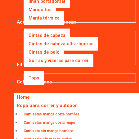
Imán portadorsal
Manguitos
Manta térmica
Accesorios para la cabeza
Cintas de cabeza
Cintas de cabeza ultra-ligeras
Cintas de pelo
Gorras y viseras para correr
Fitness
Tops
Colaboraciones
Home
Ropa para correr y outdoor
Camisetas manga corta hombre
Camisetas manga corta mujer
Camiseta sin manga hombre