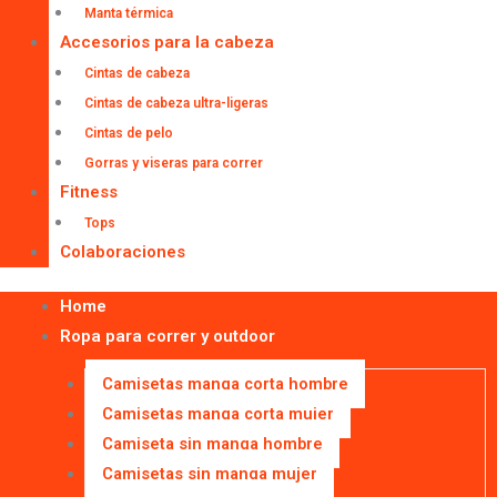
Manta térmica
Accesorios para la cabeza
Cintas de cabeza
Cintas de cabeza ultra-ligeras
Cintas de pelo
Gorras y viseras para correr
Fitness
Tops
Colaboraciones
Home
Ropa para correr y outdoor
Camisetas manga corta hombre
Camisetas manga corta mujer
Camiseta sin manga hombre
Camisetas sin manga mujer