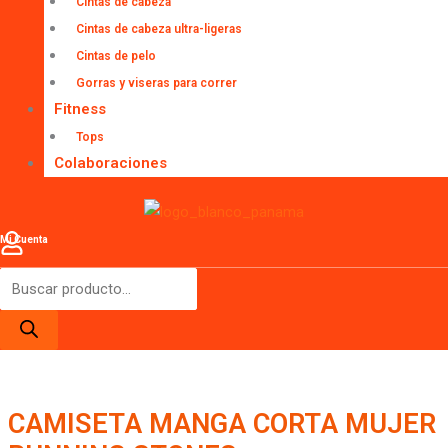
Cintas de cabeza
Cintas de cabeza ultra-ligeras
Cintas de pelo
Gorras y viseras para correr
Fitness
Tops
Colaboraciones
Mi Cuenta
CAMISETA MANGA CORTA MUJER