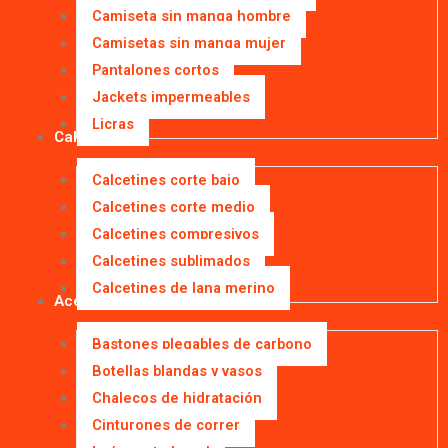
Camiseta sin manga hombre
Camisetas sin manga mujer
Pantalones cortos
Jackets impermeables
Licras
Calcetines
Calcetines corte bajo
Calcetines corte medio
Calcetines compresivos
Calcetines sublimados
Calcetines de lana merino
Accesorios
Bastones plegables de carbono
Botellas blandas y vasos
Chalecos de hidratación
Cinturones de correr