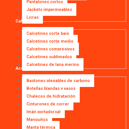
Pantalones cortos
Jackets impermeables
Licras
Calcetines
Calcetines corte bajo
Calcetines corte medio
Calcetines compresivos
Calcetines sublimados
Calcetines de lana merino
Accesorios
Bastones plegables de carbono
Botellas blandas y vasos
Chalecos de hidratación
Cinturones de correr
Imán portadorsal
Manguitos
Manta térmica