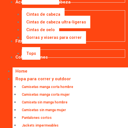
Accesorios para la cabeza
Cintas de cabeza
Cintas de cabeza ultra-ligeras
Cintas de pelo
Gorras y viseras para correr
Fitness
Tops
Colaboraciones
Home
Ropa para correr y outdoor
Camisetas manga corta hombre
Camisetas manga corta mujer
Camiseta sin manga hombre
Camisetas sin manga mujer
Pantalones cortos
Jackets impermeables