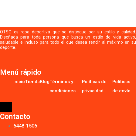
OTSO es ropa deportiva que se distingue por su estilo y calidad.
Diseñada para toda persona que busca un estilo de vida activo,
saludable e incluso para todo el que desea rendir al máximo en su
deporte.
Menú rápido
Inicio
Tienda
Blog
Términos y
Políticas de
Políticas
condiciones
privacidad
de envío
HAMBURGER
TOGGLE
MENU
Contacto
6448-1506