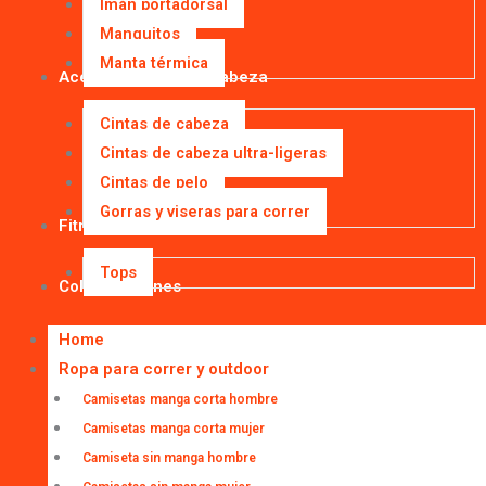
Imán portadorsal
Manguitos
Manta térmica
Accesorios para la cabeza
Cintas de cabeza
Cintas de cabeza ultra-ligeras
Cintas de pelo
Gorras y viseras para correr
Fitness
Tops
Colaboraciones
Home
Ropa para correr y outdoor
Camisetas manga corta hombre
Camisetas manga corta mujer
Camiseta sin manga hombre