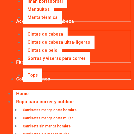
Imán portadorsal
Manguitos
Manta térmica
Accesorios para la cabeza
Cintas de cabeza
Cintas de cabeza ultra-ligeras
Cintas de pelo
Gorras y viseras para correr
Fitness
Tops
Colaboraciones
Home
Ropa para correr y outdoor
Camisetas manga corta hombre
Camisetas manga corta mujer
Camiseta sin manga hombre