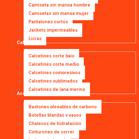
Camiseta sin manga hombre
Camisetas sin manga mujer
Pantalones cortos
Jackets impermeables
Licras
Calcetines
Calcetines corte bajo
Calcetines corte medio
Calcetines compresivos
Calcetines sublimados
Calcetines de lana merino
Accesorios
Bastones plegables de carbono
Botellas blandas y vasos
Chalecos de hidratación
Cinturones de correr