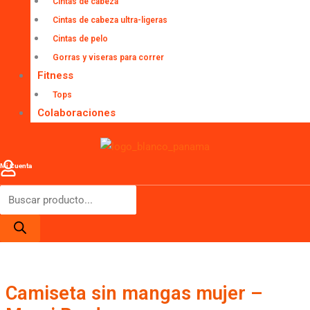
Cintas de cabeza
Cintas de cabeza ultra-ligeras
Cintas de pelo
Gorras y viseras para correr
Fitness
Tops
Colaboraciones
Mi Cuenta
Camiseta sin mangas mujer –