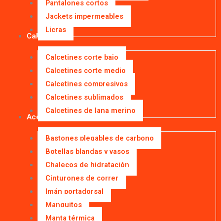
Pantalones cortos
Jackets impermeables
Licras
Calcetines
Calcetines corte bajo
Calcetines corte medio
Calcetines compresivos
Calcetines sublimados
Calcetines de lana merino
Accesorios
Bastones plegables de carbono
Botellas blandas y vasos
Chalecos de hidratación
Cinturones de correr
Imán portadorsal
Manguitos
Manta térmica