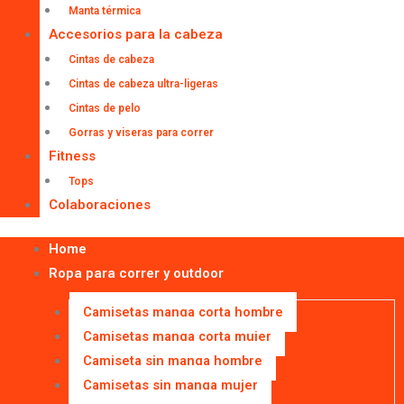
Manta térmica
Accesorios para la cabeza
Cintas de cabeza
Cintas de cabeza ultra-ligeras
Cintas de pelo
Gorras y viseras para correr
Fitness
Tops
Colaboraciones
Home
Ropa para correr y outdoor
Camisetas manga corta hombre
Camisetas manga corta mujer
Camiseta sin manga hombre
Camisetas sin manga mujer