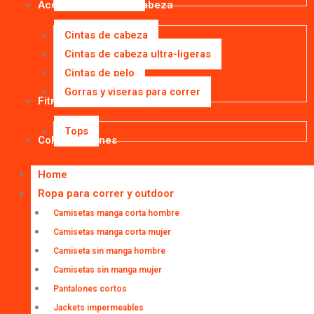
Accesorios para la cabeza
Cintas de cabeza
Cintas de cabeza ultra-ligeras
Cintas de pelo
Gorras y viseras para correr
Fitness
Tops
Colaboraciones
Home
Ropa para correr y outdoor
Camisetas manga corta hombre
Camisetas manga corta mujer
Camiseta sin manga hombre
Camisetas sin manga mujer
Pantalones cortos
Jackets impermeables